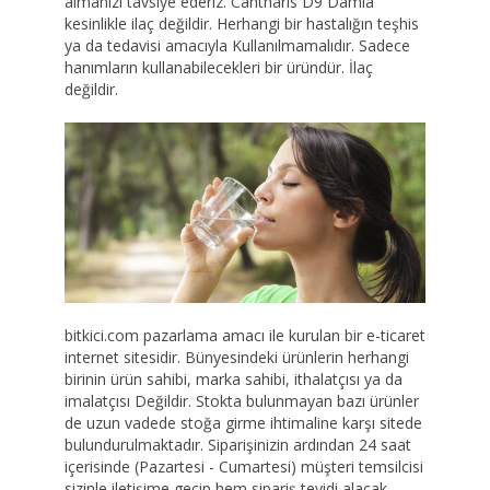
almanızı tavsiye ederiz. Cantharis D9 Damla
kesinlikle ilaç değildir. Herhangi bir hastalığın teşhis
ya da tedavisi amacıyla Kullanılmamalıdır. Sadece
hanımların kullanabilecekleri bir üründür. İlaç
değildir.
bitkici.com pazarlama amacı ile kurulan bir e-ticaret
internet sitesidir. Bünyesindeki ürünlerin herhangi
birinin ürün sahibi, marka sahibi, ithalatçısı ya da
imalatçısı Değildir. Stokta bulunmayan bazı ürünler
de uzun vadede stoğa girme ihtimaline karşı sitede
bulundurulmaktadır. Siparişinizin ardından 24 saat
içerisinde (Pazartesi - Cumartesi) müşteri temsilcisi
sizinle iletişime geçip hem sipariş teyidi alacak,