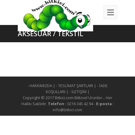
AKSESUAR / TEKSTİL
- HAKKIMIZDA
|
- TESLİMAT ŞARTLARI
|
- İADE
KOŞULLARI
|
- İLETİŞİM
|
Copyright © 2017 Bitkici.com Bitkisel Ürünler... Her
Hakkı Saklıdır.
Telefon :
0216 345 42 94 -
E-posta :
info@bitkici.com