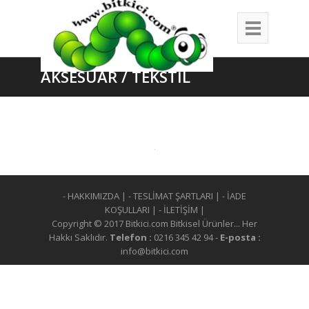
AKSESUAR / TEKSTİL
- HAKKIMIZDA
|
- TESLİMAT ŞARTLARI
|
- İADE
KOŞULLARI
|
- İLETİŞİM
|
Copyright © 2017 Bitkici.com Bitkisel Ürünler... Her
Hakkı Saklıdır.
Telefon :
0216 345 42 94 -
E-posta :
info@bitkici.com