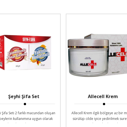
Şeyhi Şifa Set
Allecell Krem
i Şifa Seti 2 farklı macundan oluşan
Allecell Krem ilgili bölgeye az bir m
beylerin kullanımına uygun olarak
sürülüp cilde iyice yedirilmek sure
hazırlanan bir settir.
uygulanan bir kremdir.