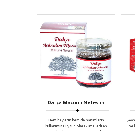
Datça Macun-i Nefesim
Hem beylerin hem de hanımların
Şeyh
kullanımına uygun olarak imal edilen
ve 
Datça Acıbadem Macunu 240 gramlık cam