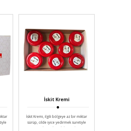
İskit Kremi
iktar
İskit Kremi, ilgili bölgeye az bir miktar
tiyle
sürüp, cilde iyice yedirmek suretiyle
uygulanan bir cilt kremidir.