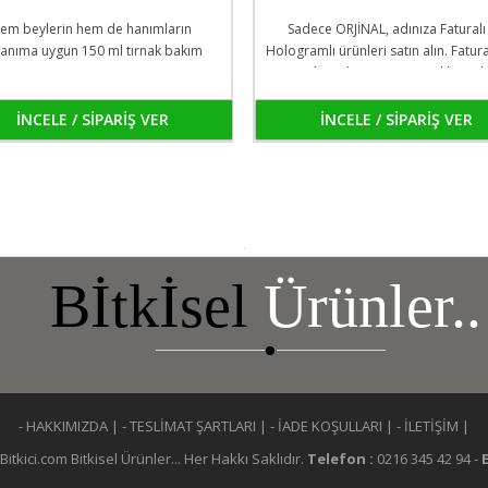
em beylerin hem de hanımların
Sadece ORJİNAL, adınıza Faturalı
lanıma uygun 150 ml tırnak bakım
Hologramlı ürünleri satın alın. Fatu
şampuanı Nature Genoma
"Kolossal" yazmasına Dikkat Edi
Faturanız size teslim edilen kar
poşedinin ön gözündedir. Dilerse
İNCELE / SİPARİŞ VER
İNCELE / SİPARİŞ VER
ödeme yapmadan faturanızı kont
edebilirsin
Bİtkİsel
Ürünler..
- HAKKIMIZDA
|
- TESLİMAT ŞARTLARI
|
- İADE KOŞULLARI
|
- İLETİŞİM
|
itkici.com Bitkisel Ürünler... Her Hakkı Saklıdır.
Telefon :
0216 345 42 94 -