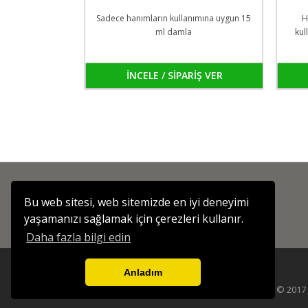
Sadece hanımların kullanımına uygun 15
H
ml damla
kul
İNCELE / SİPARİŞ VER
Bu web sitesi, web sitemizde en iyi deneyimi
yaşamanızı sağlamak için çerezleri kullanır.
Daha fazla bilgi edin
Anladım
Copyright © 2017 B