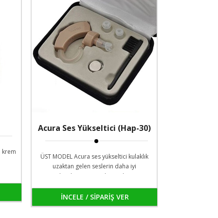
Acura Ses Yükseltici (Hap-30)
ml krem
ÜST MODEL Acura ses yükseltici kulaklık
uzaktan gelen seslerin daha iyi
duyulmasına yardımcı olur.
İNCELE / SİPARİŞ VER