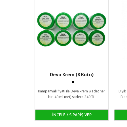
Deva Krem (8 Kutu)
Kampanyalı fiyatı ile Deva krem 8 adet her
Bıyık
biri 40 ml (net) sadece 349 TL
Blac
İNCELE / SİPARİŞ VER