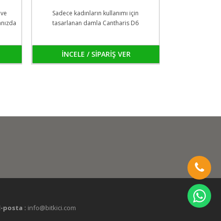
 ve
Sadece kadınların kullanımı için
ranızda
tasarlanan damla Cantharis D6
n!
go
niz
İNCELE / SİPARİŞ VER
rol
E-posta :
info@bitkici.com