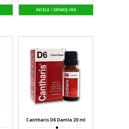
İNCELE / SİPARİŞ VER
Cantharis D6 Damla 20 ml