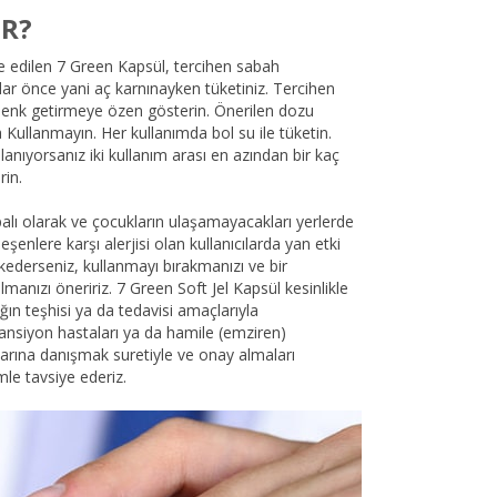
IR?
e edilen 7 Green Kapsül, tercihen sabah
ar önce yani aç karnınayken tüketiniz. Tercihen
 denk getirmeye özen gösterin. Önerilen dozu
Kullanmayın. Her kullanımda bol su ile tüketin.
ullanıyorsanız iki kullanım arası en azından bir kaç
rin.
alı olarak ve çocukların ulaşamayacakları yerlerde
eşenlere karşı alerjisi olan kullanıcılarda yan etki
arkederseniz, kullanmayı bırakmanızı ve bir
anızı öneririz. 7 Green Soft Jel Kapsül kesinlikle
lığın teşhisi ya da tedavisi amaçlarıyla
tansiyon hastaları ya da hamile (emziren)
rlarına danışmak suretiyle ve onay almaları
e tavsiye ederiz.