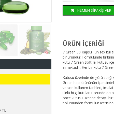
HEMEN SİPARİŞ VER
ÜRÜN İÇERİĞİ
7 Green 30 Kapsül, unisex kull
bir üründür. Formülünde birbirin
kutu 7 Green Soft Jel kutusu içe
almaktadır. Her bir kutu 7 Green 
Kutusu üzerinde de görüleceği şe
Green hapı ürününün içerisindeki 
ve son kullanım tarihleri, imalat
türlü bilgi kutuları üzerinde de
önce kutusu üzerine detaylı bir ş
bölümünden formülün içerisinde y
9 TL