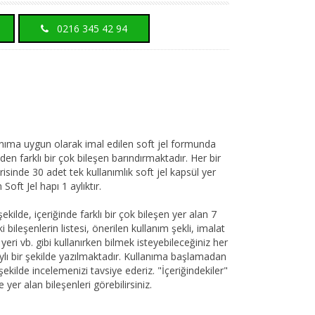
0216 345 42 94
anıma uygun olarak imal edilen soft jel formunda
den farklı bir çok bileşen barındırmaktadır. Her bir
risinde 30 adet tek kullanımlık soft jel kapsül yer
Soft Jel hapı 1 aylıktır.
kilde, içeriğinde farklı bir çok bileşen yer alan 7
bileşenlerin listesi, önerilen kullanım şekli, imalat
 yeri vb. gibi kullanırken bilmek isteyebileceğiniz her
taylı bir şekilde yazılmaktadır. Kullanıma başlamadan
ekilde incelemenizi tavsiye ederiz. "İçeriğindekiler"
er alan bileşenleri görebilirsiniz.