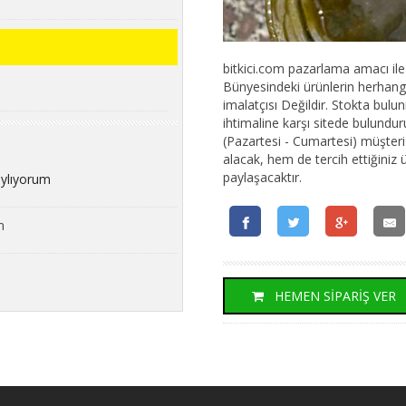
bitkici.com pazarlama amacı ile k
Bünyesindeki ürünlerin herhangi 
imalatçısı Değildir. Stokta bu
ihtimaline karşı sitede bulundur
(Pazartesi - Cumartesi) müşteri t
alacak, hem de tercih ettiğiniz 
paylaşacaktır.
aylıyorum
m
HEMEN SİPARİŞ VER