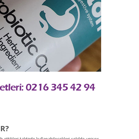
IR?
 ettikleri taktirde kullanabilecekleri şekilde unisex