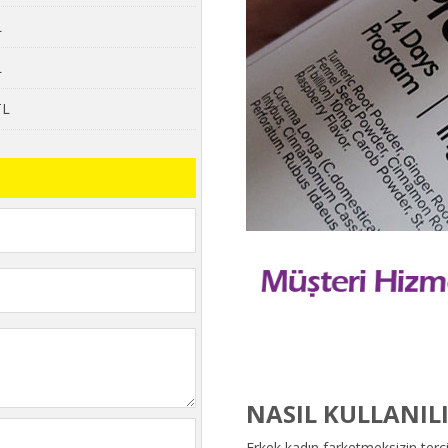
L
L
TL
NASIL KULLANIL
Erkek kadın farketmeksizin tercih