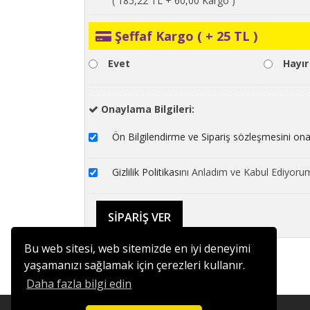
( 185,22 TL + 60,00 Kargo )
Şeffaf Kargo ( + 25 TL )
Evet
Hayır
Onaylama Bilgileri:
Ön Bilgilendirme ve Sipariş sözleşmesini on
Gizlilik Politikası
nı Anladım ve Kabul Ediyoru
Bu web sitesi, web sitemizde en iyi deneyimi
yaşamanızı sağlamak için çerezleri kullanır.
Daha fazla bilgi edin