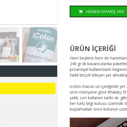
HEMEN SİPARİŞ VER
ÜRÜN İÇERİĞİ
Hem beylerin hem de hanımların
240 gr lık kavanozlarda paketle
potansiyel kullanıcıların beğeni
farklı birçok bileşen yer almakta
icolon macun un içeriğinde yer al
ürün menşeine göre ithalatçı firm
şekli, son kullanım tarihi vb. gi
her türlü bilgi kutusu üzerinde d
başlamadan önce kutunun üzerini
L
L