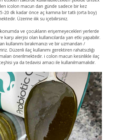
ilen icolon macun dan günde sadece bir kez
5-20 dk kadar önce aç karnına bir tatlı (orta boy)
tedir. Üzerine ılık su içebilirsiniz.
ı konumda ve çocukların erişemeyecekleri yerlerde
e karşı alerjisi olan kullanıcılarda yan etki yapabilir.
iz an kullanımı bırakmanızı ve bir uzmandan /
iz. Düzenli ilaç kullanımı gerektiren rahatsızlığı
maları önerilmektedir. i colon macun kesinlikle ilaç
 teşhisi ya da tedavisi amacı ile kullanılmamalıdır.