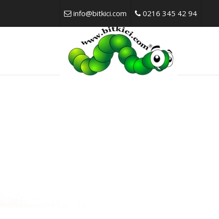
info@bitkici.com
0216 345 42 94