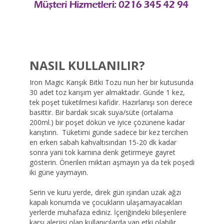
NASIL KULLANILIR?
Iron Magic Karışık Bitki Tozu nun her bir kutusunda
30 adet toz karışım yer almaktadır. Günde 1 kez,
tek poşet tüketilmesi kafidir. Hazırlanışı son derece
basittir. Bir bardak sıcak suya/süte (ortalama
200ml.) bir poşet dökün ve iyice çözünene kadar
karıştırın. Tüketimi günde sadece bir kez tercihen
en erken sabah kahvaltısından 15-20 dk kadar
sonra yani tok karnına denk getirmeye gayret
gösterin. Önerilen miktarı aşmayın ya da tek poşedi
iki güne yaymayın.
Serin ve kuru yerde, direk gün ışından uzak ağzı
kapalı konumda ve çocukların ulaşamayacakları
yerlerde muhafaza ediniz. İçeriğindeki bileşenlere
karşı alerjisi olan kullanıcılarda yan etki olabilir.