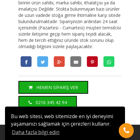
birinin ürün sahibi, marka sahibi, ithalatçısı ya da
imalatçısı Değildir. Stokta bulunmayan bazı ürünler
de uzun vadede stoğa girme ihtimaline karşı sitede
bulundurulmaktadır. Siparişinizin ardından 24 saat
içerisinde (Pazartesi - Cumartesi) müşteri temsilcisi
sizinle iletişime geçip hem sipariş teyidi alacak,
hem de tercih ettiğiniz üründe stok sorunu olup
olmadığı bilgisini sizinle paylaşacaktır.
HEMEN SİPARİŞ VER
0216 345 42 94
Bu web sitesi, web sitemizde en iyi deneyimi
yaşamanızı sağlamak için çerezleri kullanır.
Daha fazla bilgi edin
- HAKKIMIZDA
|
- TESLİMAT ŞARTLARI
|
- İADE