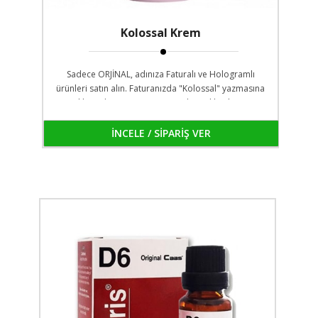
Kolossal Krem
Sadece ORJİNAL, adınıza Faturalı ve Hologramlı
ürünleri satın alın. Faturanızda "Kolossal" yazmasına
Dikkat Edin! Faturanız size teslim edilen kargo
poşedinin ön gözündedir. Dilerseniz ödeme
yapmadan faturanızı kontrol edebilirsin
İNCELE / SİPARİŞ VER