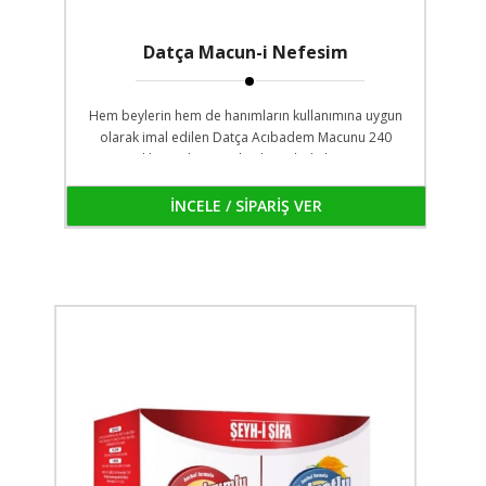
Datça Macun-i Nefesim
Hem beylerin hem de hanımların kullanımına uygun
olarak imal edilen Datça Acıbadem Macunu 240
gramlık cam kavanozlarda ambalajlanmıştır.
İNCELE / SİPARİŞ VER