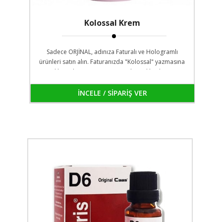
Kolossal Krem
Sadece ORJİNAL, adınıza Faturalı ve Hologramlı
ürünleri satın alın. Faturanızda "Kolossal" yazmasına
Dikkat Edin! Faturanız size teslim edilen kargo
poşedinin ön gözündedir. Dilerseniz ödeme
yapmadan faturanızı kontrol edebilirsin
İNCELE / SİPARİŞ VER