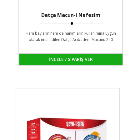
Datça Macun-i Nefesim
Hem beylerin hem de hanımların kullanımına uygun
olarak imal edilen Datça Acıbadem Macunu 240
gramlık cam kavanozlarda ambalajlanmıştır.
İNCELE / SİPARİŞ VER