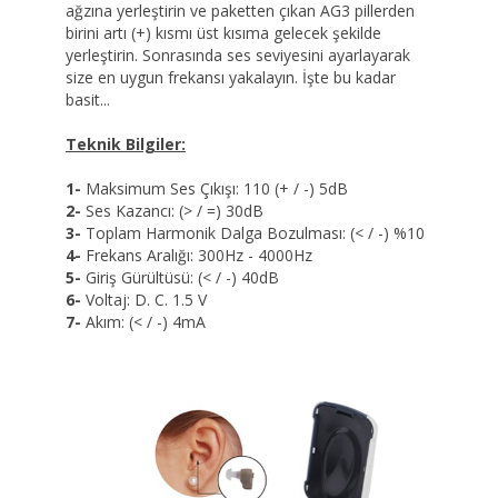
ağzına yerleştirin ve paketten çıkan AG3 pillerden
birini artı (+) kısmı üst kısıma gelecek şekilde
yerleştirin. Sonrasında ses seviyesini ayarlayarak
size en uygun frekansı yakalayın. İşte bu kadar
basit...
Teknik Bilgiler:
1-
Maksimum Ses Çıkışı: 110 (+ / -) 5dB
2-
Ses Kazancı: (> / =) 30dB
3-
Toplam Harmonik Dalga Bozulması: (< / -) %10
4-
Frekans Aralığı: 300Hz - 4000Hz
5-
Giriş Gürültüsü: (< / -) 40dB
6-
Voltaj: D. C. 1.5 V
7-
Akım: (< / -) 4mA