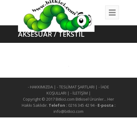
AKSESUAR / TEKSTİL
- HAKKIMIZDA
|
- TESLİMAT ŞARTLARI
|
- İADE
KOŞULLARI
|
- İLETİŞİM
|
Copyright © 2017 Bitkici.com Bitkisel Ürünler... Her
Hakkı Saklıdır.
Telefon :
0216 345 42 94 -
E-posta :
info@bitkici.com