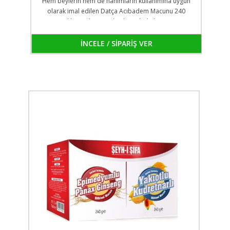
Hem beylerin hem de hanımların kullanımına uygun
olarak imal edilen Datça Acıbadem Macunu 240
gramlık cam kavanozlarda ambalajlanmıştır.
İNCELE / SİPARİŞ VER