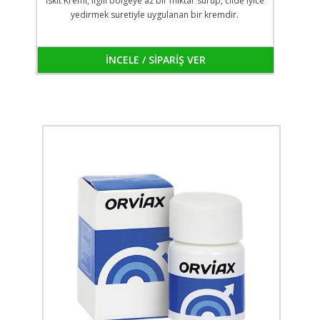
İskit Kremi, ilgili bölgeye az bir miktar sürüp, cilde iyice
yedirmek suretiyle uygulanan bir kremdir.
İNCELE / SİPARİŞ VER