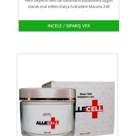
Hem beylerin hem de hanımların kullanımına uygun
olarak imal edilen Datça Acıbadem Macunu 240
gramlık cam kavanozlarda ambalajlanmıştır.
İNCELE / SİPARİŞ VER