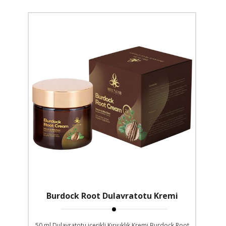
Burdock Root Dulavratotu Kremi
50 ml Dulavratotu içerikli Kırışıklık Kremi Burdock Root