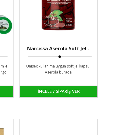
Narcissa Aserola Soft Jel -
Aserola Hapı / Kapsül
rem 4
Unisex kullanıma uygun soft jel kapsül
Kargo
Aserola burada
İNCELE / SİPARİŞ VER