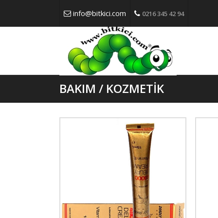
info@bitkici.com
0216 345 42 94
BAKIM / KOZMETİK