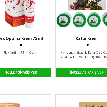
lex Optima Krem 75 ml
Kafur Krem
Flexoptima
Flex Optima 75 ml Krem
Kampanyalı fiyatı ile Kafur Özlü K
adet her biri 40 ml (brüt) 489 TL 
Ücretsiz!
İNCELE / SİPARİŞ VER
İNCELE / SİPARİŞ VER