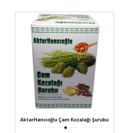
AktarHancıoğlu Çam Kozalağı Şurubu
Macunu